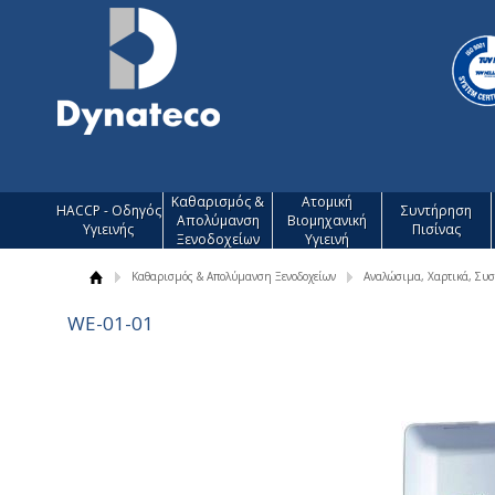
Καθαρισμός &
Ατομική
HACCP - Οδηγός
Συντήρηση
Απολύμανση
Βιομηχανική
Υγιεινής
Πισίνας
Ξενοδοχείων
Υγιεινή
Καθαρισμός & Απολύμανση Ξενοδοχείων
Αναλώσιμα, Χαρτικά, Συσ
WE-01-01