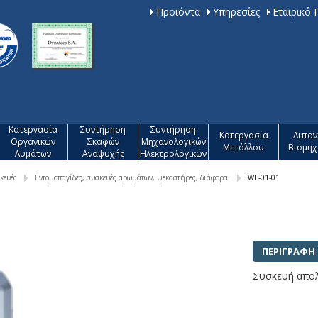
Προϊόντα
Υπηρεσίες
Εταιρικό
Κατεργασία
Συντήρηση
Συντήρηση
Κατεργασία
Λιπαν
Οργανικών
Σκαφών
Μηχανολογικών
Mετάλλου
Βιομηχ
Λυμάτων
Αναψυχής
Ηλεκτρολογικών
κευές
Εντομοπαγίδες, συσκευές αρωμάτων, ψεκαστήρες, διάφορα
WE-01-01
ΠΕΡΙΓΡΑΦΗ
Συσκευή απο