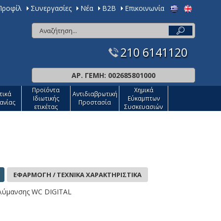
 Προφίλ
Συνεργασίες
Νέα
Β2Β
Επικοινωνία
210 6141120
ΑΡ. ΓΕΜΗ: 002685801000
Προϊόντα
Χημικά
τικά
Αντιδιαβρωτική
Ιδιωτικής
Εύκαμπτων
ανίας
Προστασία
ετικέτας
Συσκευασιών
ΕΦΑΡΜΟΓΗ / ΤΕΧΝΙΚΑ ΧΑΡΑΚΤΗΡΙΣΤΙΚΑ
λύμανσης WC DIGITAL