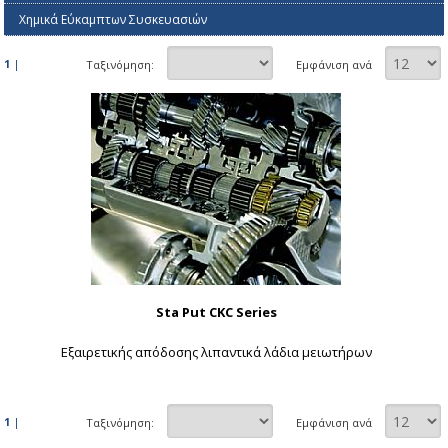
Χημικά Εύκαμπτων Συσκευασιών
1
|
Ταξινόμηση:
Εμφάνιση ανά
Sta Put CKC Series
Εξαιρετικής απόδοσης λιπαντικά λάδια μειωτήρων
1
|
Ταξινόμηση:
Εμφάνιση ανά